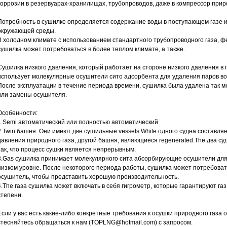
коррозии в резервуарах-хранилищах, трубопроводов, даже в компрессор приро
Потребность в сушилке определяется содержание воды в поступающем газе
окружающей среды.
В холодном климате с использованием стандартного трубопроводного газа, фен,
сушилка может потребоваться в более теплом климате, а также.
Сушилка низкого давления, который работает на стороне низкого давления в 
использует молекулярные осушители сито адсорбента для удаления паров во
После эксплуатации в течение периода времени, сушилка была удалена так м
или замены осушителя.
Особенности:
1.Semi автоматический или полностью автоматический
2.Twin башня: Они имеют две сушильные vessels.While одного судна составля
давления природного газа, другой башня, являющиеся regenerated.The два с
так, что процесс сушки является непрерывным.
3.Gas сушилка принимает молекулярного сита абсорбирующие осушители для
низком уровне. После некоторого периода работы, сушилка может потребова
осушитель, чтобы представить хорошую производительность.
4.The газа сушилка может включать в себя гигрометр, которые гарантируют га
степени.
Если у вас есть какие-либо конкретные требования к осушки природного газа 
стесняйтесь обращаться к нам (TOPLNG@hotmail.com) с запросом.