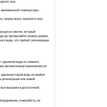
дного газа.
 и минимальной температуры
 скорее всего, required.A газа
процессе сжатия, который
ды до чрезвычайно низкого уровня.
ного воды, что требует регенерации
ет удаления воды из нижнего
удна автоматически переключается
 удаления паров воды на крайне
ть регенерации или новый
з был высушен в достаточной
оборудование, пожалуйста, не